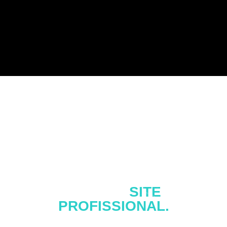
AUMENTE SUAS VENDAS E
ALCANCE MAIS CLIENTES
COM UM
SITE
PROFISSIONAL.